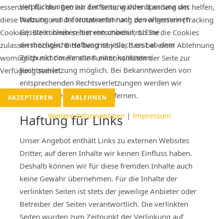
Verpflichtungen zur Entfernung oder Sperrung der
essenziell für den Betrieb der Seite, während andere uns helfen,
Nutzung von Informationen nach den allgemeinen
diese Website und die Nutzererfahrung zu verbessern (Tracking
Gesetzen bleiben hiervon unberührt. Eine
Cookies). Sie können selbst entscheiden, ob Sie die Cookies
diesbezügliche Haftung ist jedoch erst ab dem
zulassen möchten. Bitte beachten Sie, dass bei einer Ablehnung
Zeitpunkt der Kenntnis einer konkreten
womöglich nicht mehr alle Funktionalitäten der Seite zur
Rechtsverletzung möglich. Bei Bekanntwerden von
Verfügung stehen.
entsprechenden Rechtsverletzungen werden wir
diese Inhalte umgehend entfernen.
AKZEPTIEREN
ABLEHNEN
Weitere Informationen
|
Impressum
Haftung für Links
Unser Angebot enthält Links zu externen Websites
Dritter, auf deren Inhalte wir keinen Einfluss haben.
Deshalb können wir für diese fremden Inhalte auch
keine Gewähr übernehmen. Für die Inhalte der
verlinkten Seiten ist stets der jeweilige Anbieter oder
Betreiber der Seiten verantwortlich. Die verlinkten
Seiten wurden zum Zeitpunkt der Verlinkung auf